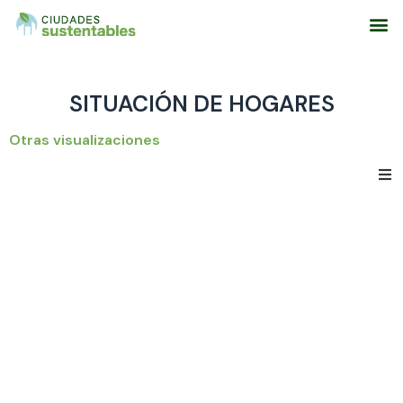
Sobre el Proyecto
Resultados del Proyecto
Áreas Tematic
SITUACIÓN DE HOGARES
Otras visualizaciones